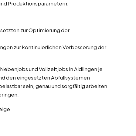
 und Produktionsparametern.
setzten zur Optimierung der
gen zur kontinuierlichen Verbesserung der
Nebenjobs und Vollzeitjobs in Aidlingen je
nd den eingesetzten Abfüllsystemen
belastbar sein, genau und sorgfältig arbeiten
bringen.
eige