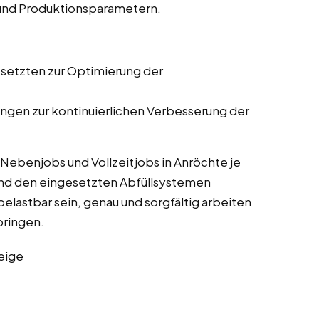
 und Produktionsparametern.
setzten zur Optimierung der
gen zur kontinuierlichen Verbesserung der
Nebenjobs und Vollzeitjobs in Anröchte je
nd den eingesetzten Abfüllsystemen
belastbar sein, genau und sorgfältig arbeiten
bringen.
eige