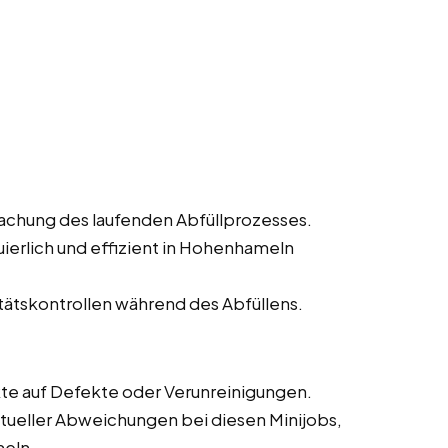
achung des laufenden Abfüllprozesses.
uierlich und effizient in Hohenhameln
ätskontrollen während des Abfüllens.
kte auf Defekte oder Verunreinigungen.
ueller Abweichungen bei diesen Minijobs,
meln.