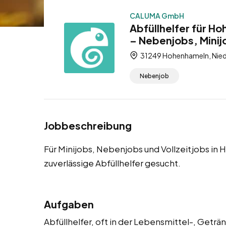
CALUMA GmbH
Abfüllhelfer für H
– Nebenjobs, Minijo
31249 Hohenhameln, Nied
Nebenjob
Jobbeschreibung
Für Minijobs, Nebenjobs und Vollzeitjobs i
zuverlässige Abfüllhelfer gesucht.
Aufgaben
Abfüllhelfer, oft in der Lebensmittel-, Getr