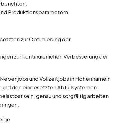
-berichten.
 und Produktionsparametern.
setzten zur Optimierung der
gen zur kontinuierlichen Verbesserung der
 Nebenjobs und Vollzeitjobs in Hohenhameln
 und den eingesetzten Abfüllsystemen
belastbar sein, genau und sorgfältig arbeiten
bringen.
eige