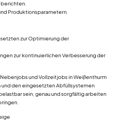
-berichten.
 und Produktionsparametern.
setzten zur Optimierung der
gen zur kontinuierlichen Verbesserung der
 Nebenjobs und Vollzeitjobs in Weißenthurm
 und den eingesetzten Abfüllsystemen
belastbar sein, genau und sorgfältig arbeiten
bringen.
eige