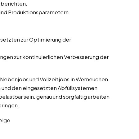
-berichten.
 und Produktionsparametern.
setzten zur Optimierung der
gen zur kontinuierlichen Verbesserung der
 Nebenjobs und Vollzeitjobs in Werneuchen
 und den eingesetzten Abfüllsystemen
belastbar sein, genau und sorgfältig arbeiten
bringen.
eige