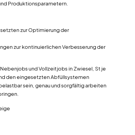
 und Produktionsparametern.
setzten zur Optimierung der
gen zur kontinuierlichen Verbesserung der
ebenjobs und Vollzeitjobs in Zwiesel, St je
nd den eingesetzten Abfüllsystemen
belastbar sein, genau und sorgfältig arbeiten
bringen.
eige