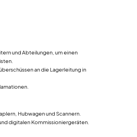
tern und Abteilungen, um einen
isten.
erschüssen an die Lagerleitung in
lamationen.
aplern, Hubwagen und Scannern.
nd digitalen Kommissioniergeräten.