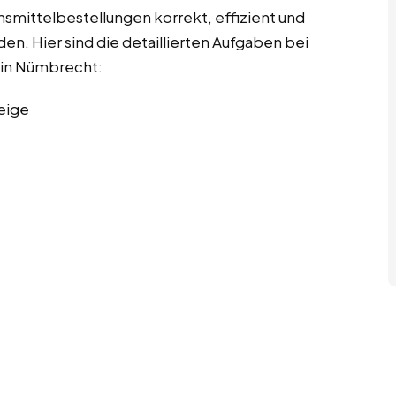
ensmittelbestellungen korrekt, effizient und
n. Hier sind die detaillierten Aufgaben bei
 in Nümbrecht:
eige