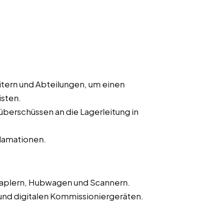
tern und Abteilungen, um einen
isten.
erschüssen an die Lagerleitung in
lamationen.
aplern, Hubwagen und Scannern.
nd digitalen Kommissioniergeräten.