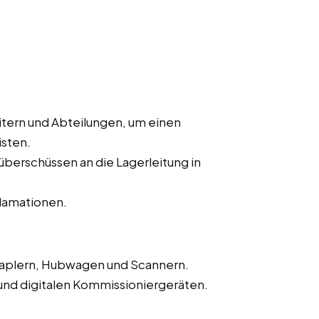
tern und Abteilungen, um einen
isten.
erschüssen an die Lagerleitung in
lamationen.
aplern, Hubwagen und Scannern.
nd digitalen Kommissioniergeräten.