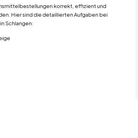
ensmittelbestellungen korrekt, effizient und
n. Hier sind die detaillierten Aufgaben bei
 in Schlangen:
eige