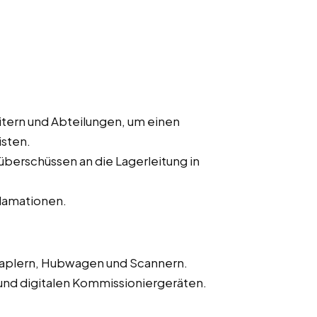
tern und Abteilungen, um einen
isten.
erschüssen an die Lagerleitung in
lamationen.
aplern, Hubwagen und Scannern.
nd digitalen Kommissioniergeräten.