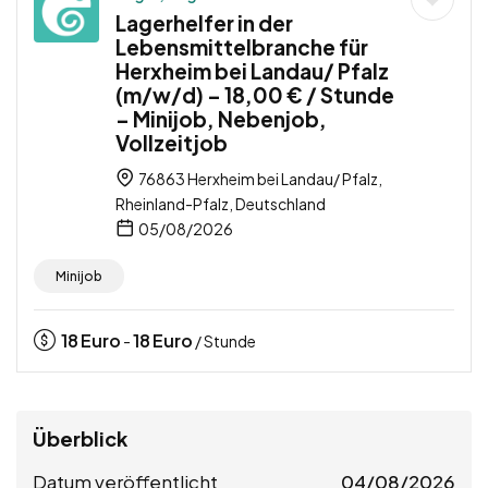
Lagerhelfer in der
Lebensmittelbranche für
Herxheim bei Landau/ Pfalz
(m/w/d) – 18,00 € / Stunde
– Minijob, Nebenjob,
Vollzeitjob
76863 Herxheim bei Landau/ Pfalz,
Rheinland-Pfalz, Deutschland
05/08/2026
Minijob
18
Euro
18
Euro
-
/ Stunde
Überblick
Datum veröffentlicht
04/08/2026