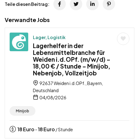
Teile diesen Beitrag:
Verwandte Jobs
Lager, Logistik
Lagerhelfer in der
Lebensmittelbranche für
Weiden i.d.OPf. (m/w/d) –
18,00 € / Stunde – Minijob,
Nebenjob, Vollzeitjob
92637 Weiden i.d.OPf., Bayern,
Deutschland
04/08/2026
Minijob
18
Euro
18
Euro
-
/ Stunde