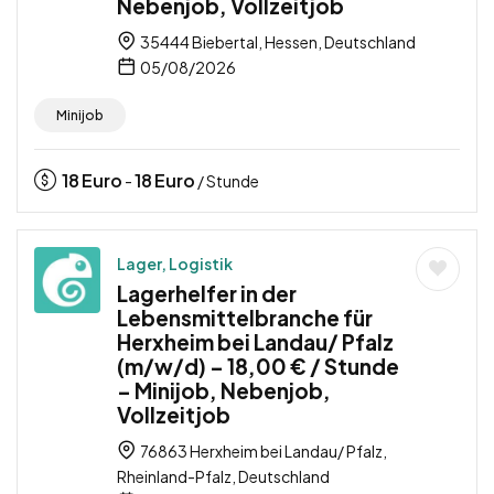
Nebenjob, Vollzeitjob
35444 Biebertal, Hessen, Deutschland
05/08/2026
Minijob
18
Euro
18
Euro
-
/ Stunde
Lager, Logistik
Lagerhelfer in der
Lebensmittelbranche für
Herxheim bei Landau/ Pfalz
(m/w/d) – 18,00 € / Stunde
– Minijob, Nebenjob,
Vollzeitjob
76863 Herxheim bei Landau/ Pfalz,
Rheinland-Pfalz, Deutschland