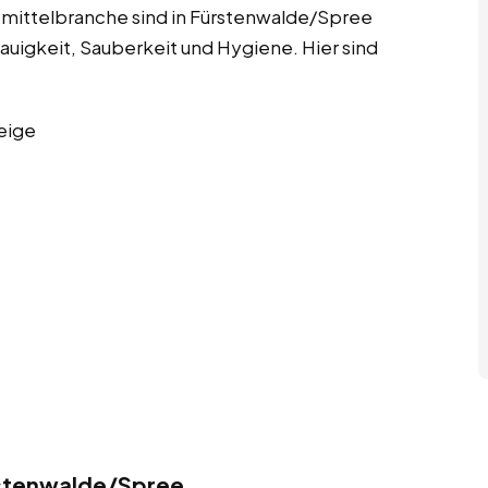
smittelbranche sind in Fürstenwalde/Spree
nauigkeit, Sauberkeit und Hygiene. Hier sind
eige
stenwalde/Spree