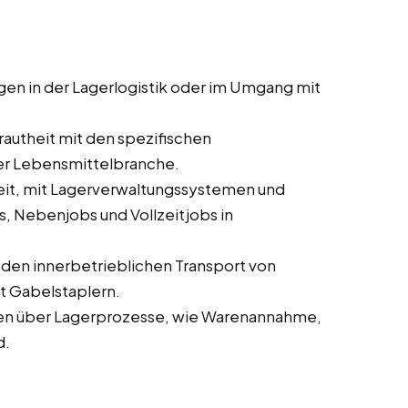
ngen in der Lagerlogistik oder im Umgang mit
trautheit mit den spezifischen
der Lebensmittelbranche.
keit, mit Lagerverwaltungssystemen und
, Nebenjobs und Vollzeitjobs in
ür den innerbetrieblichen Transport von
t Gabelstaplern.
sen über Lagerprozesse, wie Warenannahme,
d.