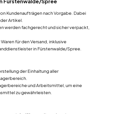
in Fürstenwalde/Spree
von Kundenaufträgen nach Vorgabe. Dabei
der Artikel.
en werden fachgerecht und sicher verpackt,
 Waren für den Versand, inklusive
nddienstleister in Fürstenwalde/Spree.
erstellung der Einhaltung aller
Lagerbereich.
agerbereiche und Arbeitsmittel, um eine
smittel zu gewährleisten.