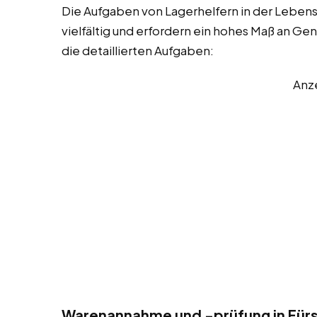
Die Aufgaben von Lagerhelfern in der Leben
vielfältig und erfordern ein hohes Maß an Ge
die detaillierten Aufgaben:
Anz
Warenannahme und -prüfung in Für