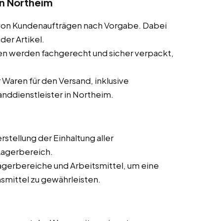
n Northeim
von Kundenaufträgen nach Vorgabe. Dabei
der Artikel.
en werden fachgerecht und sicher verpackt,
 Waren für den Versand, inklusive
nddienstleister in Northeim.
erstellung der Einhaltung aller
Lagerbereich.
agerbereiche und Arbeitsmittel, um eine
smittel zu gewährleisten.