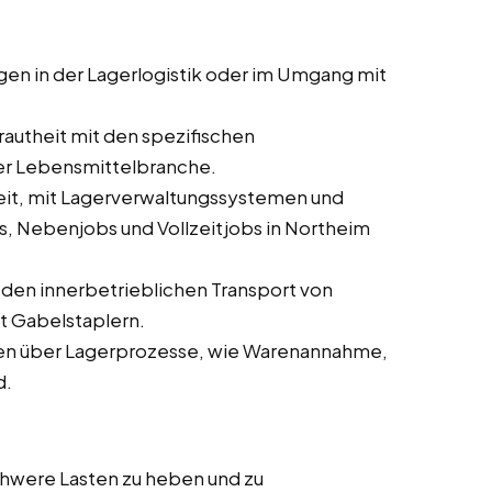
ngen in der Lagerlogistik oder im Umgang mit
trautheit mit den spezifischen
der Lebensmittelbranche.
keit, mit Lagerverwaltungssystemen und
, Nebenjobs und Vollzeitjobs in Northeim
ür den innerbetrieblichen Transport von
t Gabelstaplern.
sen über Lagerprozesse, wie Warenannahme,
d.
schwere Lasten zu heben und zu