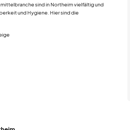
ittelbranche sind in Northeim vielfältig und
berkeit und Hygiene. Hier sind die
eige
theim