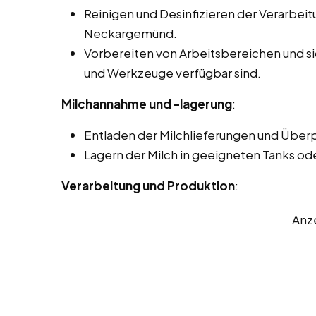
Reinigen und Desinfizieren der Verarbei
Neckargemünd.
Vorbereiten von Arbeitsbereichen und sic
und Werkzeuge verfügbar sind.
Milchannahme und -lagerung
:
Entladen der Milchlieferungen und Überp
Lagern der Milch in geeigneten Tanks od
Verarbeitung und Produktion
:
Anz