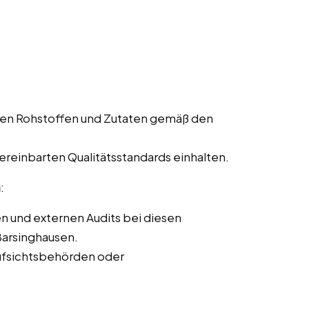
den Rohstoffen und Zutaten gemäß den
vereinbarten Qualitätsstandards einhalten.
n
:
n und externen Audits bei diesen
Barsinghausen.
ufsichtsbehörden oder