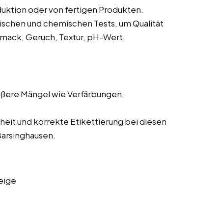
uktion oder von fertigen Produkten.
ischen und chemischen Tests, um Qualität
hmack, Geruch, Textur, pH-Wert,
ußere Mängel wie Verfärbungen,
.
heit und korrekte Etikettierung bei diesen
Barsinghausen.
eige