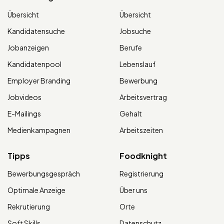
Übersicht
Übersicht
Kandidatensuche
Jobsuche
Jobanzeigen
Berufe
Kandidatenpool
Lebenslauf
Employer Branding
Bewerbung
Jobvideos
Arbeitsvertrag
E-Mailings
Gehalt
Medienkampagnen
Arbeitszeiten
Tipps
Foodknight
Bewerbungsgespräch
Registrierung
Optimale Anzeige
Über uns
Rekrutierung
Orte
Soft Skills
Datenschutz