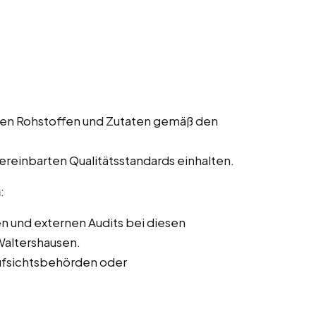
den Rohstoffen und Zutaten gemäß den
vereinbarten Qualitätsstandards einhalten.
n
:
n und externen Audits bei diesen
Waltershausen.
ufsichtsbehörden oder