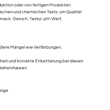
uktion oder von fertigen Produkten.
ischen und chemischen Tests, um Qualität
hmack, Geruch, Textur, pH-Wert,
ußere Mängel wie Verfärbungen,
.
heit und korrekte Etikettierung bei diesen
Waltershausen.
eige