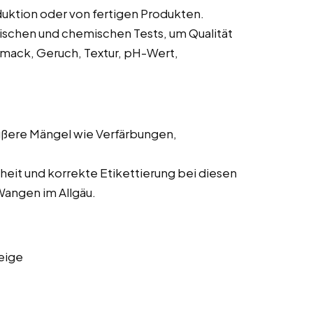
uktion oder von fertigen Produkten.
ischen und chemischen Tests, um Qualität
hmack, Geruch, Textur, pH-Wert,
ußere Mängel wie Verfärbungen,
.
heit und korrekte Etikettierung bei diesen
Wangen im Allgäu.
eige