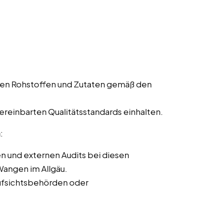
den Rohstoffen und Zutaten gemäß den
vereinbarten Qualitätsstandards einhalten.
n
:
n und externen Audits bei diesen
Wangen im Allgäu.
ufsichtsbehörden oder