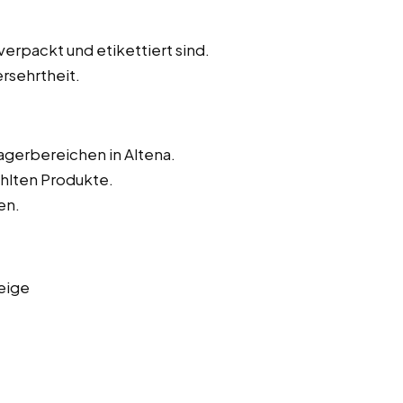
verpackt und etikettiert sind.
rsehrtheit.
agerbereichen in Altena.
hlten Produkte.
en.
eige