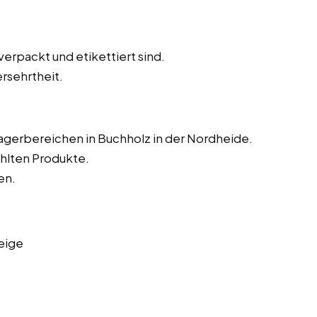
verpackt und etikettiert sind.
rsehrtheit.
Lagerbereichen in Buchholz in der Nordheide.
hlten Produkte.
en.
eige