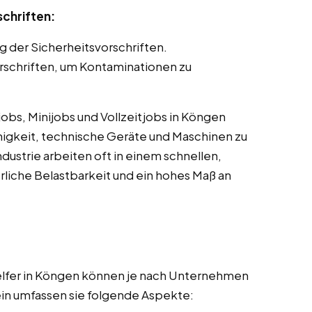
schriften:
g der Sicherheitsvorschriften.
schriften, um Kontaminationen zu
bs, Minijobs und Vollzeitjobs in Köngen
ähigkeit, technische Geräte und Maschinen zu
dustrie arbeiten oft in einem schnellen,
liche Belastbarkeit und ein hohes Maß an
elfer in Köngen können je nach Unternehmen
mein umfassen sie folgende Aspekte: