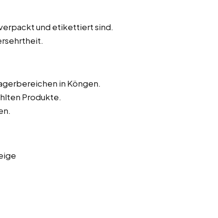
verpackt und etikettiert sind.
rsehrtheit.
Lagerbereichen in Köngen.
hlten Produkte.
en.
eige