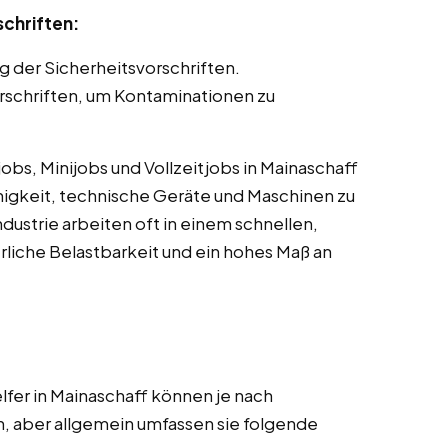
schriften:
g der Sicherheitsvorschriften.
schriften, um Kontaminationen zu
bs, Minijobs und Vollzeitjobs in Mainaschaff
ähigkeit, technische Geräte und Maschinen zu
dustrie arbeiten oft in einem schnellen,
liche Belastbarkeit und ein hohes Maß an
fer in Mainaschaff können je nach
n, aber allgemein umfassen sie folgende