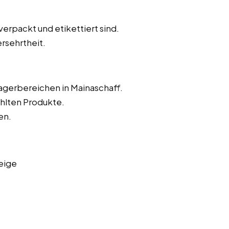
verpackt und etikettiert sind.
rsehrtheit.
Lagerbereichen in Mainaschaff.
hlten Produkte.
en.
eige