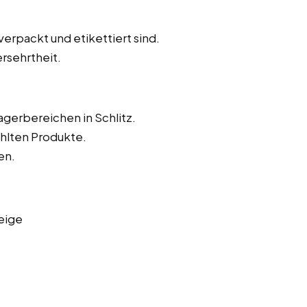
verpackt und etikettiert sind.
rsehrtheit.
agerbereichen in Schlitz.
hlten Produkte.
en.
eige