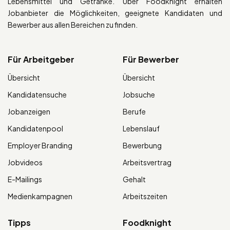
Lebensmittel und Getränke. Über Foodknight erhalten
Jobanbieter die Möglichkeiten, geeignete Kandidaten und
Bewerber aus allen Bereichen zu finden.
Für Arbeitgeber
Für Bewerber
Übersicht
Übersicht
Kandidatensuche
Jobsuche
Jobanzeigen
Berufe
Kandidatenpool
Lebenslauf
Employer Branding
Bewerbung
Jobvideos
Arbeitsvertrag
E-Mailings
Gehalt
Medienkampagnen
Arbeitszeiten
Tipps
Foodknight