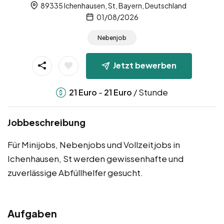
89335 Ichenhausen, St, Bayern, Deutschland
01/08/2026
Nebenjob
Jetzt bewerben
-
/ Stunde
21
Euro
21
Euro
Jobbeschreibung
Für Minijobs, Nebenjobs und Vollzeitjobs in
Ichenhausen, St werden gewissenhafte und
zuverlässige Abfüllhelfer gesucht.
Aufgaben